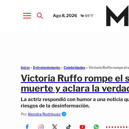
Ago 8, 2026
🌤️ 69°F
Inicio
»
Entretenimiento
»
Celebridades
»
Victoria Ruffo rompe el s
Victoria Ruffo rompe el 
muerte y aclara la verda
La actriz respondió con humor a una noticia q
riesgos de la desinformación.
Por
Alondra Rodríguez