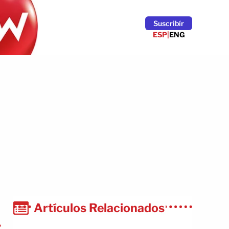
Suscribír
ESP
|
ENG
Artículos Relacionados