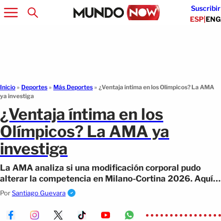
Suscribir
ESP
|
ENG
Inicio
»
Deportes
»
Más Deportes
»
¿Ventaja íntima en los Olímpicos? La AMA
ya investiga
¿Ventaja íntima en los
Olímpicos? La AMA ya
investiga
La AMA analiza si una modificación corporal pudo
alterar la competencia en Milano-Cortina 2026. Aquí
los detalles.
Por
Santiago Guevara