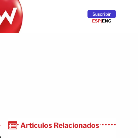
Suscribír
ESP
|
ENG
Artículos Relacionados