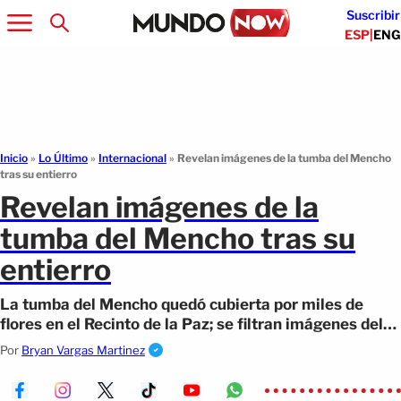
Suscribir
ESP
|
ENG
Inicio
»
Lo Último
»
Internacional
»
Revelan imágenes de la tumba del Mencho
tras su entierro
Revelan imágenes de la
tumba del Mencho tras su
entierro
La tumba del Mencho quedó cubierta por miles de
flores en el Recinto de la Paz; se filtran imágenes del
sepelio y del fuerte operativo
Por
Bryan Vargas Martinez