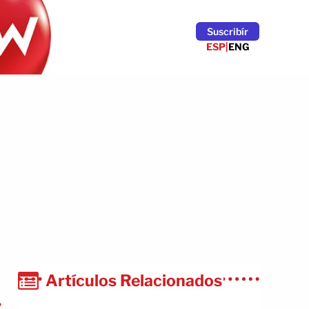
Suscribír
ESP
|
ENG
Artículos Relacionados