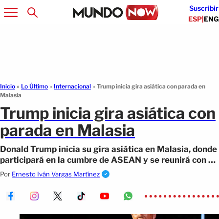
Suscribir
ESP
|
ENG
Inicio
»
Lo Último
»
Internacional
»
Trump inicia gira asiática con parada en
Malasia
Trump inicia gira asiática con
parada en Malasia
Donald Trump inicia su gira asiática en Malasia, donde
participará en la cumbre de ASEAN y se reunirá con el
primer ministro Anwar Ibrahim.
Por
Ernesto Iván Vargas Martínez