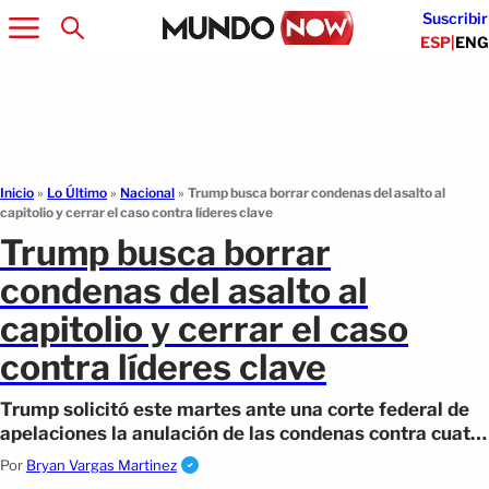
Suscribir
ESP
|
ENG
Inicio
»
Lo Último
»
Nacional
»
Trump busca borrar condenas del asalto al
capitolio y cerrar el caso contra líderes clave
Trump busca borrar
condenas del asalto al
capitolio y cerrar el caso
contra líderes clave
Trump solicitó este martes ante una corte federal de
apelaciones la anulación de las condenas contra cuatro
líderes de una milicia
Por
Bryan Vargas Martinez