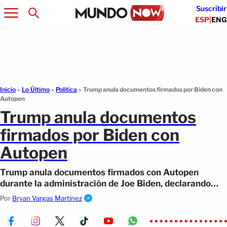
Suscribir
ESP
|
ENG
Inicio
»
Lo Último
»
Política
»
Trump anula documentos firmados por Biden con
Autopen
Trump anula documentos
firmados por Biden con
Autopen
Trump anula documentos firmados con Autopen
durante la administración de Joe Biden, declarando
que todos los indultos, órdenes ejecutivas
Por
Bryan Vargas Martinez