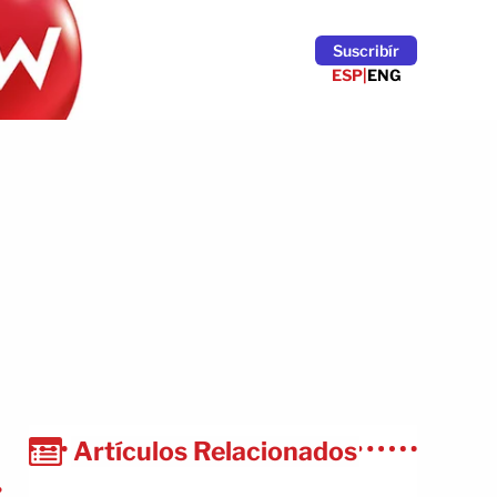
Suscribír
ESP
|
ENG
Artículos Relacionados