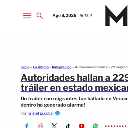
Ago 8, 2026
🌤️ 75°F
Inicio
»
Lo Último
»
Inmigración
»
Autoridades hallan a 229 migrante
Autoridades hallan a 229
tráiler en estado mexic
Un trailer con migrantes fue hallado en Verac
dentro ha generado alarma!
Por
Kristel Escobar