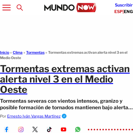
Suscribir
ESP
|
ENG
Inicio
»
Clima
»
Tormentas
»
Tormentas extremas activan alerta nivel 3 en el
Medio Oeste
Tormentas extremas activan
alerta nivel 3 en el Medio
Oeste
Tormentas severas con vientos intensos, granizo y
posible formación de tornados mantienen bajo alerta a
millones en varias regiones.
Por
Ernesto Iván Vargas Martínez