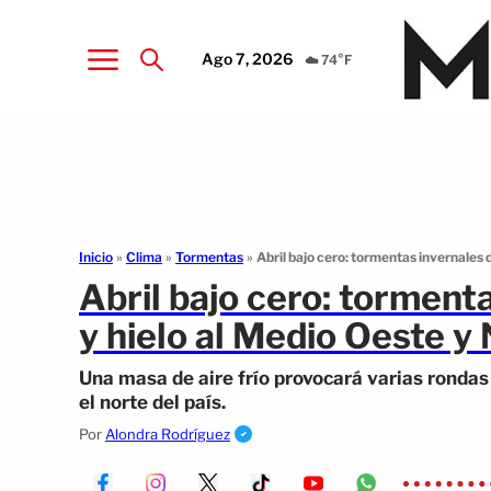
Ago 7, 2026
☁️ 74°F
Inicio
»
Clima
»
Tormentas
»
Abril bajo cero: tormentas invernales 
Abril bajo cero: torment
y hielo al Medio Oeste y
Una masa de aire frío provocará varias rondas 
el norte del país.
Por
Alondra Rodríguez