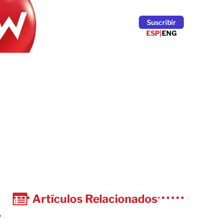
Suscribír
ESP
|
ENG
Artículos Relacionados