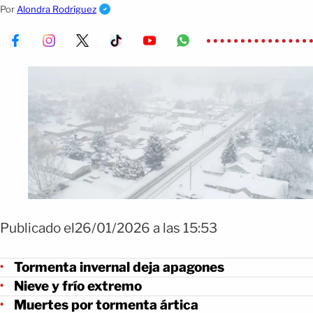
enteras en EEUU.
Por
Alondra Rodríguez
Publicado el26/01/2026 a las 15:53
Tormenta invernal deja apagones
Nieve y frío extremo
Muertes por tormenta ártica