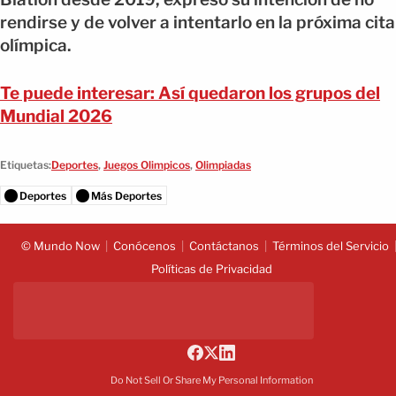
rendirse y de volver a intentarlo en la próxima cita
olímpica.
Te puede interesar: Así quedaron los grupos del
Mundial 2026
Etiquetas:
Deportes
,
Juegos Olimpicos
,
Olimpiadas
Deportes
Más Deportes
© Mundo Now
Conócenos
Contáctanos
Términos del Servicio
Políticas de Privacidad
Do Not Sell Or Share My Personal Information