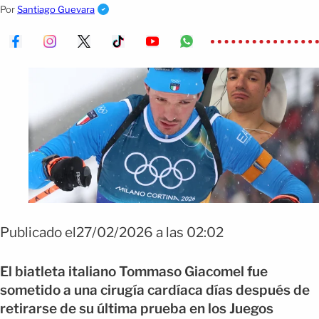
Cortina 2026 por problemas respiratorios.
Por
Santiago Guevara
Publicado el27/02/2026 a las 02:02
El biatleta italiano Tommaso Giacomel fue
sometido a una cirugía cardíaca días después de
retirarse de su última prueba en los Juegos