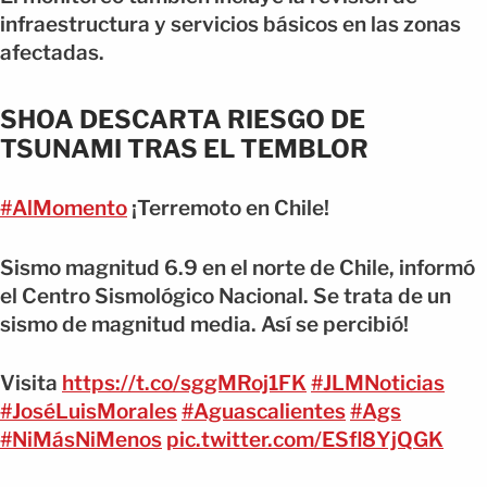
infraestructura y servicios básicos en las zonas
afectadas.
SHOA DESCARTA RIESGO DE
TSUNAMI TRAS EL TEMBLOR
#AlMomento
¡Terremoto en Chile!
Sismo magnitud 6.9 en el norte de Chile, informó
el Centro Sismológico Nacional. Se trata de un
sismo de magnitud media. Así se percibió!
Visita
https://t.co/sggMRoj1FK
#JLMNoticias
#JoséLuisMorales
#Aguascalientes
#Ags
#NiMásNiMenos
pic.twitter.com/ESfl8YjQGK