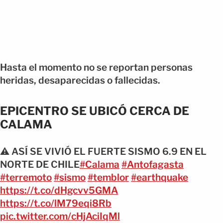
Hasta el momento no se reportan personas
heridas, desaparecidas o fallecidas.
EPICENTRO SE UBICÓ CERCA DE
CALAMA
⚠️ ASÍ SE VIVIÓ EL FUERTE SISMO 6.9 EN EL
NORTE DE CHILE
#Calama
#Antofagasta
#terremoto
#sismo
#temblor
#earthquake
https://t.co/dHgcvv5GMA
https://t.co/lM79eqi8Rb
pic.twitter.com/cHjAciIqMl