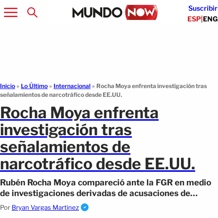
Suscribir
ESP
|
ENG
Inicio
»
Lo Último
»
Internacional
»
Rocha Moya enfrenta investigación tras
señalamientos de narcotráfico desde EE.UU.
Rocha Moya enfrenta
investigación tras
señalamientos de
narcotráfico desde EE.UU.
Rubén Rocha Moya compareció ante la FGR en medio
de investigaciones derivadas de acusaciones de
Estados Unidos por narcotráfico y armas.
Por
Bryan Vargas Martinez