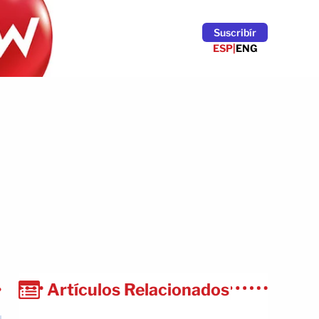
Suscribír
ESP
|
ENG
Artículos Relacionados