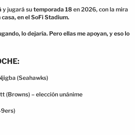
á
y jugará su
temporada 18
en 2026, con la mira
casa, en el SoFi Stadium.
jugando, lo dejaría. Pero ellas me apoyan, y eso lo
OCHE:
Njigba (Seahawks)
t (Browns) – elección unánime
49ers)