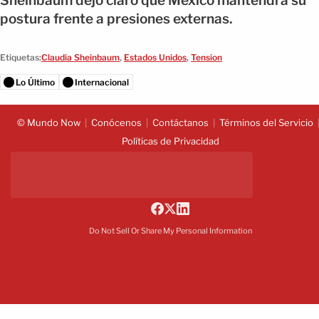
Sheinbaum dejó claro que México mantendrá su
postura frente a presiones externas.
Etiquetas:
Claudia Sheinbaum
,
Estados Unidos
,
Tension
Lo Último
Internacional
© Mundo Now
Conócenos
Contáctanos
Términos del Servicio
Políticas de Privacidad
Do Not Sell Or Share My Personal Information