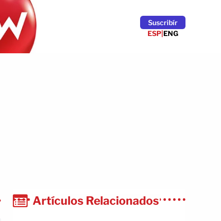
Suscribír
ESP
|
ENG
Artículos Relacionados