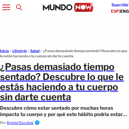
Suscribir
ESP
|
ENG
Inicio
»
Lifestyle
»
Salud
»
¿Pasas demasiado tiempo sentado? Descubre lo que
le estás haciendo a tu cuerpo sin darte cuenta
¿Pasas demasiado tiempo
sentado? Descubre lo que le
estás haciendo a tu cuerpo
sin darte cuenta
Descubre cómo estar sentado por muchas horas
impacta tu cuerpo y por qué este hábito podría estar
afectando tu salud más de lo que imaginas.
Por
Kristel Escobar