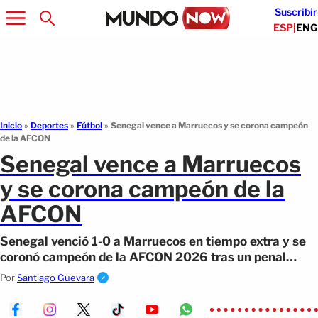
Suscribir
ESP
|
ENG
Inicio
»
Deportes
»
Fútbol
»
Senegal vence a Marruecos y se corona campeón
de la AFCON
Senegal vence a Marruecos
y se corona campeón de la
AFCON
Senegal venció 1-0 a Marruecos en tiempo extra y se
coronó campeón de la AFCON 2026 tras un penal
fallado por Brahim Díaz.
Por
Santiago Guevara