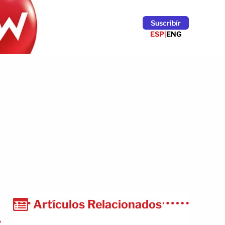
Suscribír
ESP
|
ENG
Artículos Relacionados