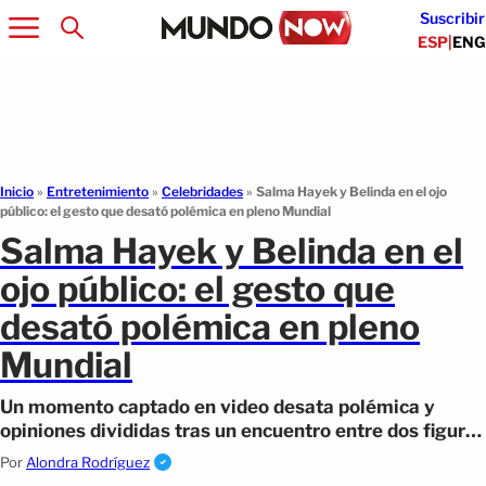
Suscribir
ESP
|
ENG
Inicio
»
Entretenimiento
»
Celebridades
»
Salma Hayek y Belinda en el ojo
público: el gesto que desató polémica en pleno Mundial
Salma Hayek y Belinda en el
ojo público: el gesto que
desató polémica en pleno
Mundial
Un momento captado en video desata polémica y
opiniones divididas tras un encuentro entre dos figuras
durante un evento global.
Por
Alondra Rodríguez