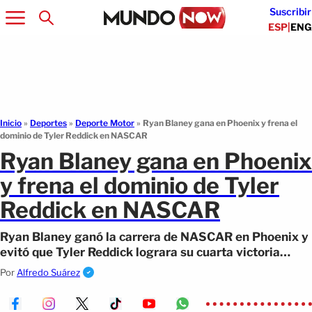
Suscribir
ESP
|
ENG
Inicio
»
Deportes
»
Deporte Motor
»
Ryan Blaney gana en Phoenix y frena el
dominio de Tyler Reddick en NASCAR
Ryan Blaney gana en Phoenix
y frena el dominio de Tyler
Reddick en NASCAR
Ryan Blaney ganó la carrera de NASCAR en Phoenix y
evitó que Tyler Reddick lograra su cuarta victoria
consecutiva. Team Penske dominó el fin de semana.
Por
Alfredo Suárez