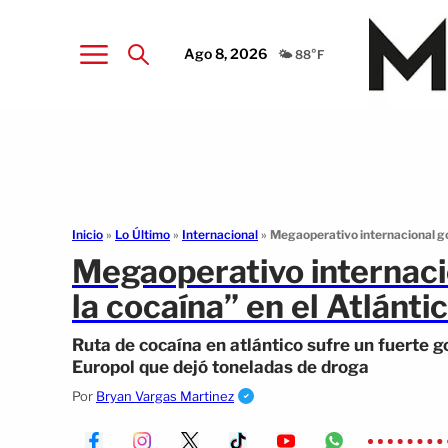
Ago 8, 2026
🌤️ 88°F
Inicio
»
Lo Último
»
Internacional
»
Megaoperativo internacional gol
Megaoperativo internacio
la cocaína” en el Atlánti
Ruta de cocaína en atlántico sufre un fuerte g
Europol que dejó toneladas de droga
Por
Bryan Vargas Martinez