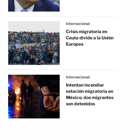
Internacional
Crisis migratoria en
Ceuta divide a la Unión
Europea
Internacional
Intentan incendiar
estación migratoria en
México; dos migrantes
son detenidos