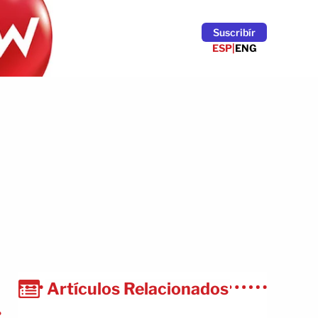
Suscribír
ESP
|
ENG
Artículos Relacionados