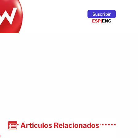
Suscribír
ESP
|
ENG
Artículos Relacionados