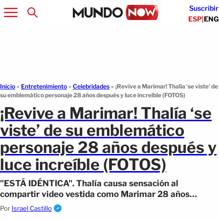
Suscribir
ESP
|
ENG
Inicio
»
Entretenimiento
»
Celebridades
»
¡Revive a Marimar! Thalía ‘se viste’ de
su emblemático personaje 28 años después y luce increíble (FOTOS)
¡Revive a Marimar! Thalía ‘se
viste’ de su emblemático
personaje 28 años después y
luce increíble (FOTOS)
"ESTÁ IDÉNTICA". Thalía causa sensación al
compartir video vestida como Marimar 28 años
después y nadie puede creerlo cómo luce (VIDEO)
Por
Israel Castillo