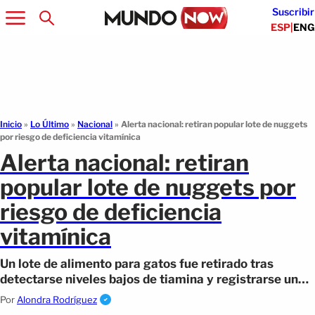
Suscribir
ESP
|
ENG
Inicio
»
Lo Último
»
Nacional
»
Alerta nacional: retiran popular lote de nuggets
por riesgo de deficiencia vitamínica
Alerta nacional: retiran
popular lote de nuggets por
riesgo de deficiencia
vitamínica
Un lote de alimento para gatos fue retirado tras
detectarse niveles bajos de tiamina y registrarse un
caso de enfermedad asociado.
Por
Alondra Rodríguez