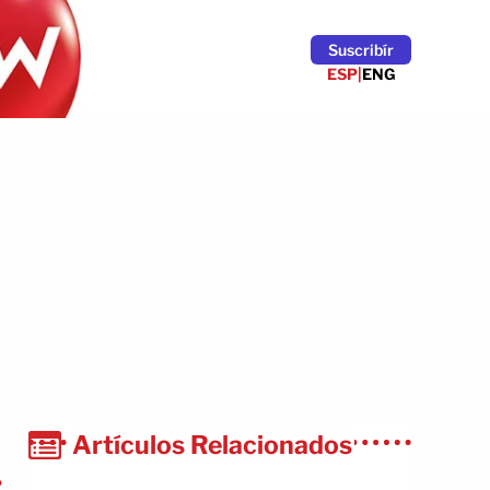
Suscribír
ESP
|
ENG
Artículos Relacionados