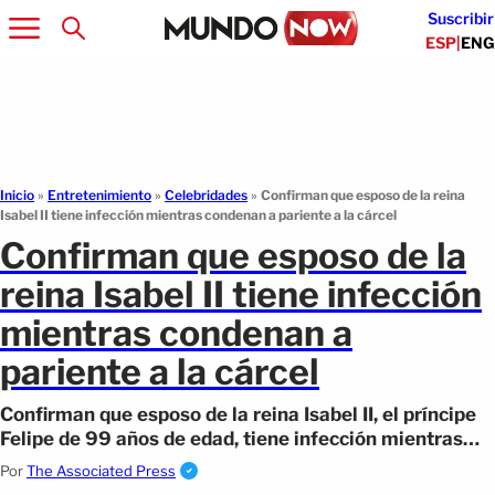
Suscribir
ESP
|
ENG
Inicio
»
Entretenimiento
»
Celebridades
»
Confirman que esposo de la reina
Isabel II tiene infección mientras condenan a pariente a la cárcel
Confirman que esposo de la
reina Isabel II tiene infección
mientras condenan a
pariente a la cárcel
Confirman que esposo de la reina Isabel II, el príncipe
Felipe de 99 años de edad, tiene infección mientras
condenan a pariente a la cárcel.
Por
The Associated Press