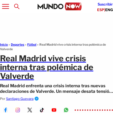
Suscribir
ESP
|
ENG
Inicio
»
Deportes
»
Fútbol
»
Real Madrid vive crisis interna tras polémica de
Valverde
Real Madrid vive crisis
interna tras polémica de
Valverde
Real Madrid enfrenta una crisis interna tras nuevas
declaraciones de Valverde. Un mensaje desata tensión
dentro del vestuario.
Por
Santiago Guevara