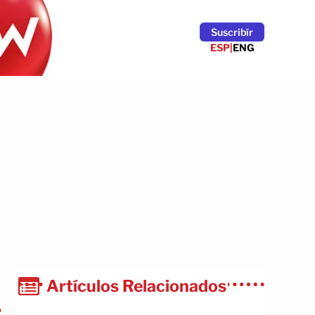
Suscribír
ESP
|
ENG
Artículos Relacionados