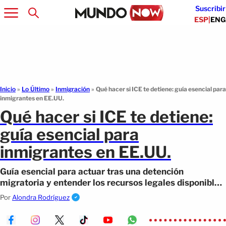
Suscribir
ESP
|
ENG
Inicio
»
Lo Último
»
Inmigración
»
Qué hacer si ICE te detiene: guía esencial para
inmigrantes en EE.UU.
Qué hacer si ICE te detiene:
guía esencial para
inmigrantes en EE.UU.
Guía esencial para actuar tras una detención
migratoria y entender los recursos legales disponibles
para proteger tus derechos en EEUU.
Por
Alondra Rodríguez