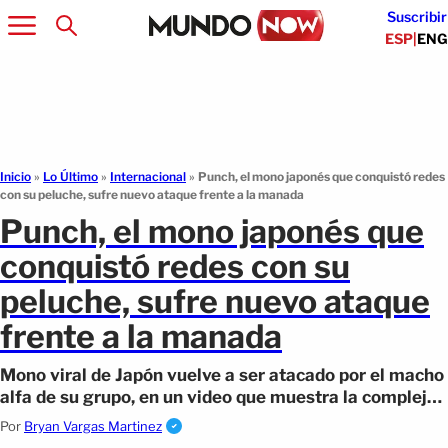
Suscribir
ESP
|
ENG
Inicio
»
Lo Último
»
Internacional
»
Punch, el mono japonés que conquistó redes
con su peluche, sufre nuevo ataque frente a la manada
Punch, el mono japonés que
conquistó redes con su
peluche, sufre nuevo ataque
frente a la manada
Mono viral de Japón vuelve a ser atacado por el macho
alfa de su grupo, en un video que muestra la compleja
jerarquía social de los macacos
Por
Bryan Vargas Martinez