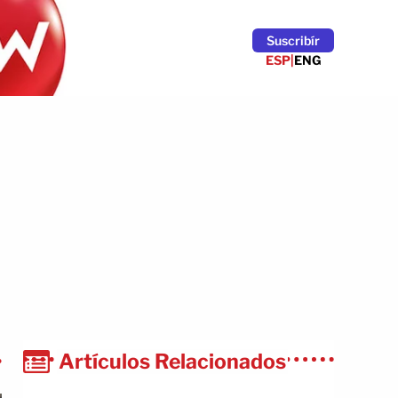
Suscribír
ESP
|
ENG
Artículos Relacionados