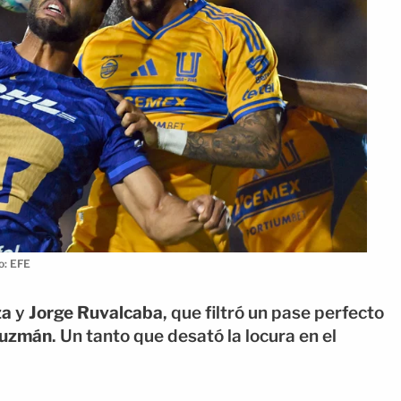
o: EFE
za
y
Jorge Ruvalcaba
, que filtró un pase perfecto
Guzmán
. Un tanto que desató la locura en el