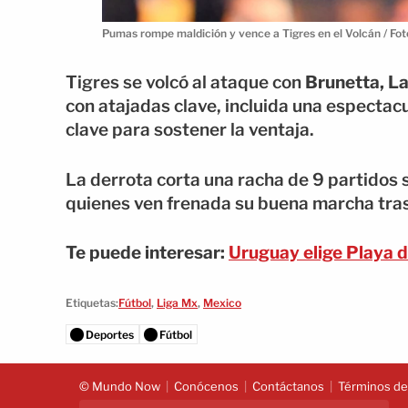
Pumas rompe maldición y vence a Tigres en el Volcán / Fot
Tigres se volcó al ataque con
Brunetta, La
con atajadas clave, incluida una espectacu
clave para sostener la ventaja.
La derrota corta una racha de 9 partidos s
quienes ven frenada su buena marcha tras 
Te puede interesar:
Uruguay elige Playa 
Etiquetas:
Fútbol
,
Liga Mx
,
Mexico
Deportes
Fútbol
© Mundo Now
Conócenos
Contáctanos
Términos del