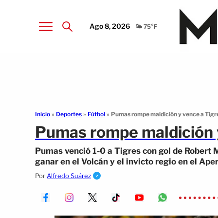
Ago 8, 2026
🌤️ 75°F
Inicio
»
Deportes
»
Fútbol
»
Pumas rompe maldición y vence a Tigre
Pumas rompe maldición y
Pumas venció 1-0 a Tigres con gol de Robert 
ganar en el Volcán y el invicto regio en el Ape
Por
Alfredo Suárez