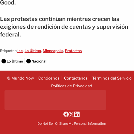
Good.
Las protestas continúan mientras crecen las
exigiones de rendición de cuentas y supervisión
federal.
Etiquetas:
Ice
,
Lo Último
,
Minneapolis
,
Protestas
Lo Último
Nacional
© Mundo Now
Conócenos
Contáctanos
Términos del Servicio
Políticas de Privacidad
Do Not Sell Or Share My Personal Information