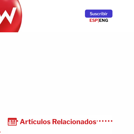
Suscribír
ESP
|
ENG
Artículos Relacionados