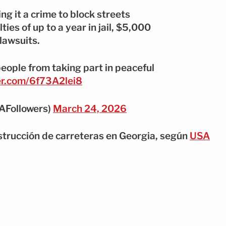
g it a crime to block streets
ties of up to a year in jail, $5,000
 lawsuits.
people from taking part in peaceful
ter.com/6f73A2lei8
AFollowers)
March 24, 2026
strucción de carreteras en Georgia, según
USA