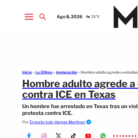
Ago 8, 2026
🌤️ 73°F
Inicio
»
Lo Último
»
Inmigración
»
Hombre adulto agrede a estudian
Hombre adulto agrede a 
contra ICE en Texas
Un hombre fue arrestado en Texas tras un vio
protesta contra ICE.
Por
Ernesto Iván Vargas Martínez