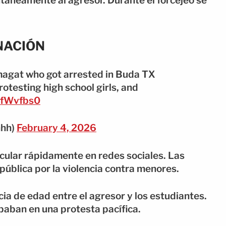
áneamente al agresor. Durante el forcejeo se
NACIÓN
magat who got arrested in Buda TX
protesting high school girls, and
OfWvfbs0
hhh)
February 4, 2026
cular rápidamente en redes sociales. Las
ública por la violencia contra menores.
ia de edad entre el agresor y los estudiantes.
paban en una protesta pacífica.