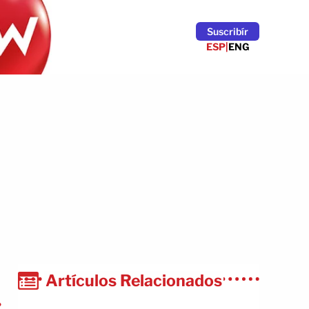
Suscribír
ESP
|
ENG
Artículos Relacionados