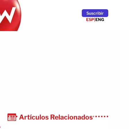
Suscribír
ESP
|
ENG
Artículos Relacionados