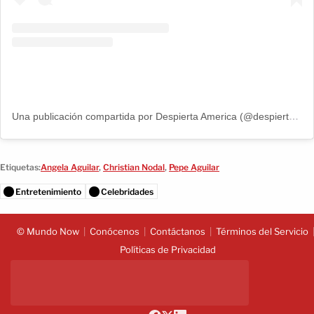
Una publicación compartida por Despierta America (@despiertamerica)
Etiquetas:
Angela Aguilar
,
Christian Nodal
,
Pepe Aguilar
Entretenimiento
Celebridades
© Mundo Now
Conócenos
Contáctanos
Términos del Servicio
Políticas de Privacidad