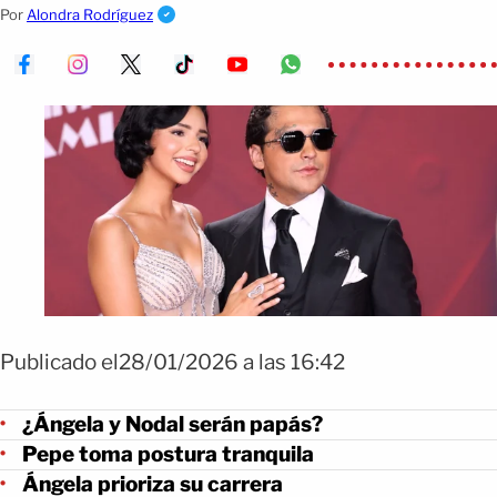
carrera y él ya tiene una hija.
Por
Alondra Rodríguez
Publicado el28/01/2026 a las 16:42
¿Ángela y Nodal serán papás?
Pepe toma postura tranquila
Ángela prioriza su carrera