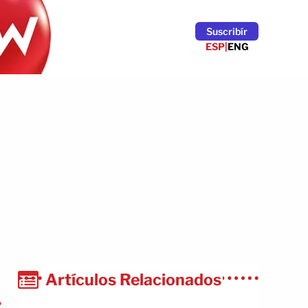
Suscribír
ESP
|
ENG
Artículos Relacionados