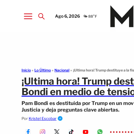
Ago 6, 2026
🌤️ 88°F
Inicio
»
Lo Último
»
Nacional
»
¡Ultima hora! Trump destituye a la f
¡Ultima hora! Trump dest
Bondi en medio de tensio
Pam Bondi es destituida por Trump en un mo
Justicia y deja preguntas clave abiertas.
Por
Kristel Escobar