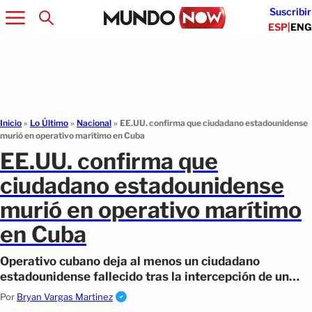
Suscribir
ESP
|
ENG
Inicio
»
Lo Último
»
Nacional
»
EE.UU. confirma que ciudadano estadounidense
murió en operativo marítimo en Cuba
EE.UU. confirma que
ciudadano estadounidense
murió en operativo marítimo
en Cuba
Operativo cubano deja al menos un ciudadano
estadounidense fallecido tras la intercepción de un
buque de Florida en aguas territoriales
Por
Bryan Vargas Martinez