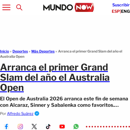
Suscribir
ESP
|
ENG
Inicio
»
Deportes
»
Más Deportes
»
Arranca el primer Grand Slam del año el
Australia Open
Arranca el primer Grand
Slam del año el Australia
Open
El Open de Australia 2026 arranca este fin de semana
con Alcaraz, Sinner y Sabalenka como favoritos.
Conoce sus rivales, caminos a la final y posibles cruces
Por
Alfredo Suárez
clave.