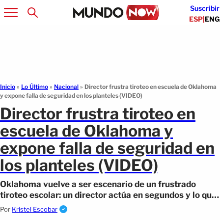
Suscribir
ESP
|
ENG
Inicio
»
Lo Último
»
Nacional
»
Director frustra tiroteo en escuela de Oklahoma
y expone falla de seguridad en los planteles (VIDEO)
Director frustra tiroteo en
escuela de Oklahoma y
expone falla de seguridad en
los planteles (VIDEO)
Oklahoma vuelve a ser escenario de un frustrado
tiroteo escolar: un director actúa en segundos y lo que
se revela después te sorprenderá
Por
Kristel Escobar