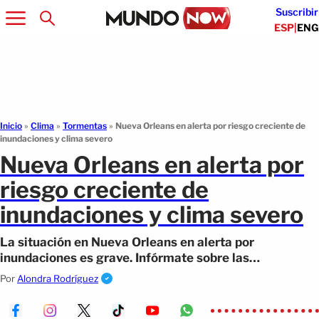
Suscribir
ESP
|
ENG
Inicio
»
Clima
»
Tormentas
»
Nueva Orleans en alerta por riesgo creciente de
inundaciones y clima severo
Nueva Orleans en alerta por
riesgo creciente de
inundaciones y clima severo
La situación en Nueva Orleans en alerta por
inundaciones es grave. Infórmate sobre las
advertencias y riesgos actuales.
Por
Alondra Rodríguez