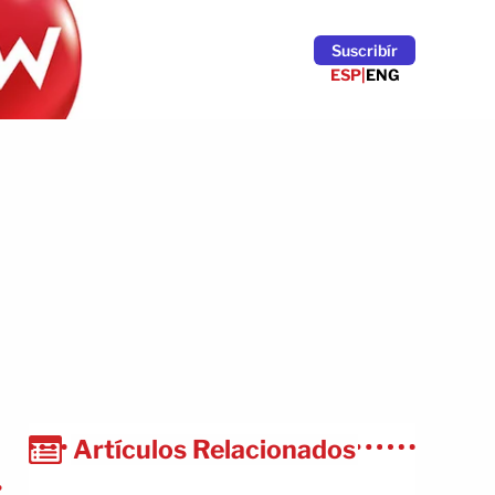
Suscribír
ESP
|
ENG
Artículos Relacionados