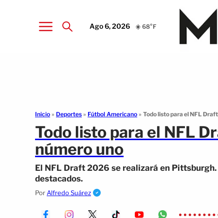
Ago 6, 2026
☀️ 68°F
Inicio
»
Deportes
»
Fútbol Americano
»
Todo listo para el NFL Draf
Todo listo para el NFL Dr
número uno
El NFL Draft 2026 se realizará en Pittsburgh.
destacados.
Por
Alfredo Suárez