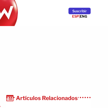
Suscribír
ESP
|
ENG
Artículos Relacionados