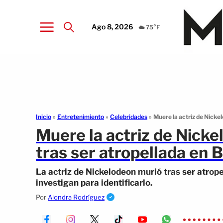
Ago 8, 2026
☁️ 75°F
Inicio
»
Entretenimiento
»
Celebridades
»
Muere la actriz de Nicke
Muere la actriz de Nick
tras ser atropellada en 
La actriz de Nickelodeon murió tras ser atrope
investigan para identificarlo.
Por
Alondra Rodríguez