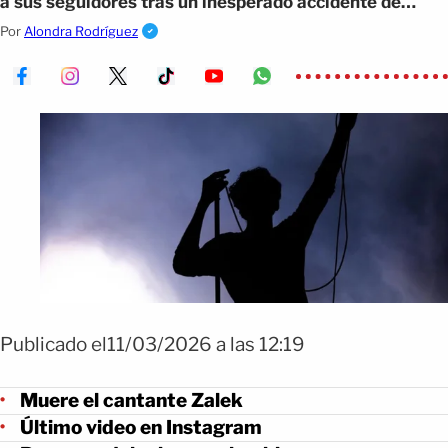
a sus seguidores tras un inesperado accidente de
tránsito.
Por
Alondra Rodríguez
Publicado el11/03/2026 a las 12:19
Muere el cantante Zalek
Último video en Instagram