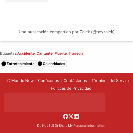
Una publicación compartida por Zalek (@soyzalek)
Etiquetas:
Accidente
,
Cantante
,
Muerte
,
Tragedia
Entretenimiento
Celebridades
© Mundo Now
Conócenos
Contáctanos
Términos del Servicio
Políticas de Privacidad
Do Not Sell Or Share My Personal Information