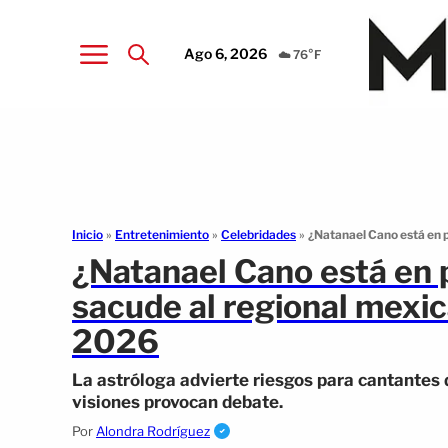
Ago 6, 2026
☁️ 76°F
Inicio
»
Entretenimiento
»
Celebridades
»
¿Natanael Cano está en 
¿Natanael Cano está en 
sacude al regional mexi
2026
La astróloga advierte riesgos para cantantes 
visiones provocan debate.
Por
Alondra Rodríguez