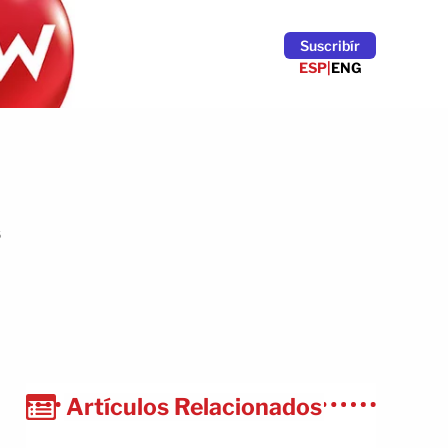
Suscribír
ESP
|
ENG
6
Artículos Relacionados