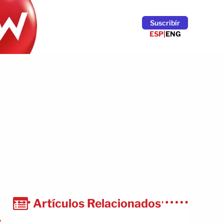
Suscribír
ESP
|
ENG
Artículos Relacionados