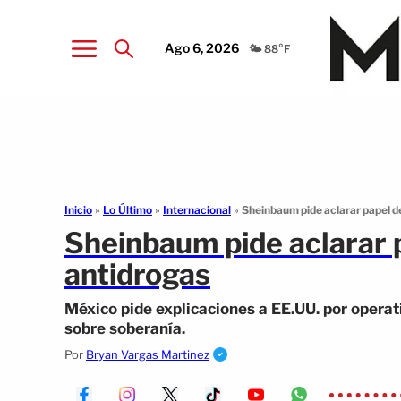
Ago 6, 2026
🌤️ 88°F
Inicio
»
Lo Último
»
Internacional
»
Sheinbaum pide aclarar papel d
Sheinbaum pide aclarar 
antidrogas
México pide explicaciones a EE.UU. por opera
sobre soberanía.
Por
Bryan Vargas Martinez