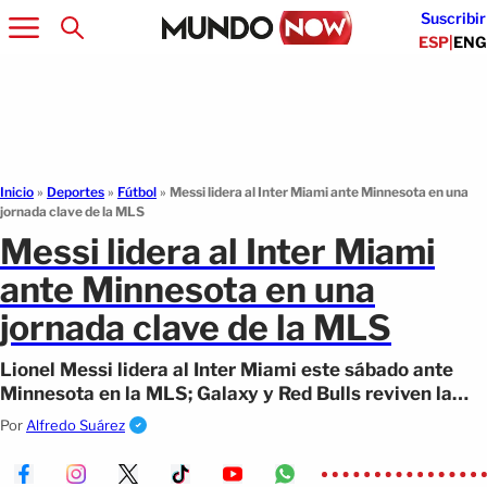
Suscribir
ESP
|
ENG
Inicio
»
Deportes
»
Fútbol
»
Messi lidera al Inter Miami ante Minnesota en una
jornada clave de la MLS
Messi lidera al Inter Miami
ante Minnesota en una
jornada clave de la MLS
Lionel Messi lidera al Inter Miami este sábado ante
Minnesota en la MLS; Galaxy y Red Bulls reviven la
final de 2024.
Por
Alfredo Suárez